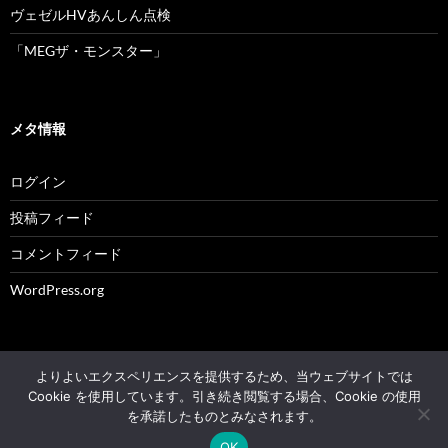
ヴェゼルHVあんしん点検
「MEGザ・モンスター」
メタ情報
ログイン
投稿フィード
コメントフィード
WordPress.org
よりよいエクスペリエンスを提供するため、当ウェブサイトでは
© 2004 - 2026 NK's weblog All rights reserved.
Cookie を使用しています。引き続き閲覧する場合、Cookie の使用
を承諾したものとみなされます。
Proudly powered by WordPress
OK