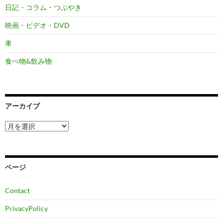
日記・コラム・つぶやき
映画・ビデオ・DVD
車
食べ物&飲み物
アーカイブ
ア
ー
カ
イ
ブ
ページ
Contact
PrivacyPolicy