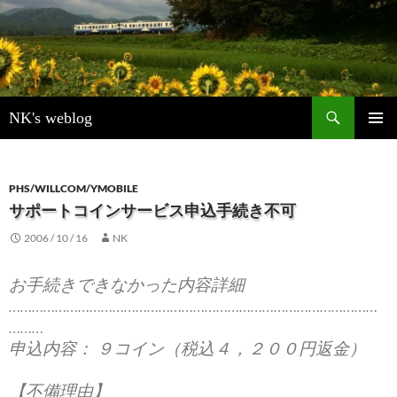
検
NK's weblog
索
コ
メインメ
ン
ニュー
テ
ン
PHS/WILLCOM/YMOBILE
ツ
サポートコインサービス申込手続き不可
へ
2006 / 10 / 16
NK
ス
キ
ッ
お手続きできなかった内容詳細
プ
……………………………………………………………………………………
………
申込内容： ９コイン（税込４，２００円返金）
【不備理由】