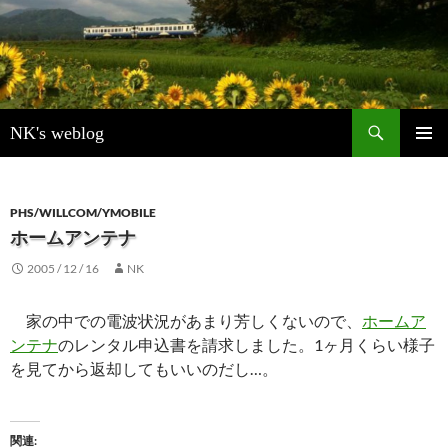
検
NK's weblog
索
コ
メインメ
ン
ニュー
テ
ン
PHS/WILLCOM/YMOBILE
ツ
ホームアンテナ
へ
2005 / 12 / 16
NK
ス
キ
ッ
家の中での電波状況があまり芳しくないので、
ホームア
プ
ンテナ
のレンタル申込書を請求しました。1ヶ月くらい様子
を見てから返却してもいいのだし…。
関連