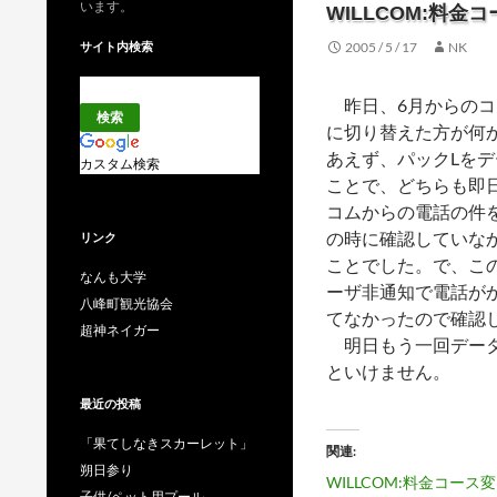
います。
WILLCOM:料金
サイト内検索
2005 / 5 / 17
NK
昨日、6月からのコ
に切り替えた方が何
あえず、パックLをデ
カスタム検索
ことで、どちらも即
コムからの電話の件
の時に確認していな
リンク
ことでした。で、こ
なんも大学
ーザ非通知で電話が
八峰町観光協会
てなかったので確認
超神ネイガー
明日もう一回データ
といけません。
最近の投稿
「果てしなきスカーレット」
関連
朔日参り
WILLCOM:料金コース変
子供/ペット用プール