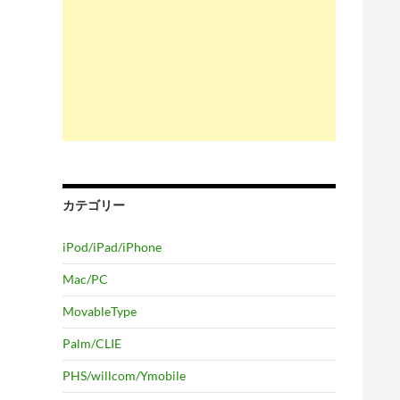
カテゴリー
iPod/iPad/iPhone
Mac/PC
MovableType
Palm/CLIE
PHS/willcom/Ymobile