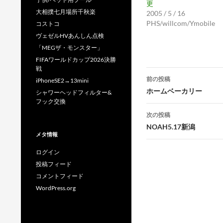
更
大相撲七月場所千秋楽
2005 / 5 / 16
PHS/willcom/Ymobile
コストコ
ヴェゼルHVあんしん点検
「MEGザ・モンスター」
FIFAワールドカップ2026決勝
戦
投
前の投稿
iPhoneSE2→13mini
稿
ホームベーカリー
シャワーヘッドフィルター&
フック交換
ナ
次の投稿
ビ
NOAH5.17新潟
メタ情報
ゲ
ログイン
ー
投稿フィード
シ
コメントフィード
WordPress.org
ョ
ン