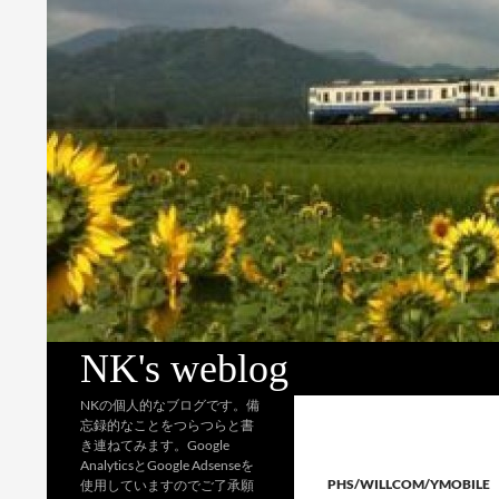
検
NK's weblog
索
NKの個人的なブログです。備
忘録的なことをつらつらと書
き連ねてみます。Google
AnalyticsとGoogle Adsenseを
PHS/WILLCOM/YMOBILE
使用していますのでご了承願