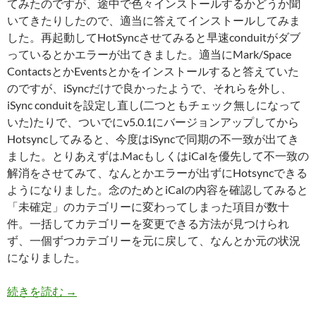
てみたのですが、途中で色々インストールするかどうか聞
いてきたりしたので、適当に答えてインストールしてみま
した。再起動してHotSyncさせてみると早速conduitがダブ
っているとかエラーが出てきました。適当にMark/Space
ContactsとかEventsとかをインストールすると答えていた
のですが、iSyncだけで良かったようで、それらを外し、
iSync conduitを設定し直し(二つともチェック無しになって
いた)たりで、ついでにv5.0.1にバージョンアップしてから
Hotsyncしてみると、今度はiSyncで同期の不一致が出てき
ました。とりあえずは.MacもしくはiCalを優先して不一致の
解消をさせてみて、なんとかエラーが出ずにHotsyncできる
ようになりました。念のためとiCalの内容を確認してみると
「未確定」のカテゴリーに変わってしまった項目が数十
件。一括してカテゴリーを変更できる方法が見つけられ
ず、一個ずつカテゴリーを元に戻して、なんとか元の状況
になりました。
Missing Sync for PalmOS v5
続きを読む
→