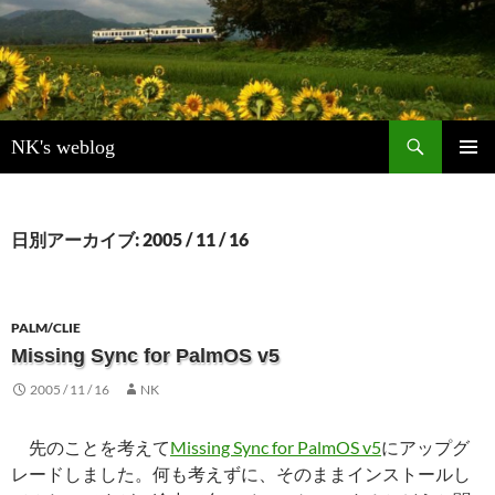
検
NK's weblog
索
コ
メインメ
ン
ニュー
テ
ン
日別アーカイブ: 2005 / 11 / 16
ツ
へ
ス
キ
PALM/CLIE
ッ
Missing Sync for PalmOS v5
プ
2005 / 11 / 16
NK
先のことを考えて
Missing Sync for PalmOS v5
にアップグ
レードしました。何も考えずに、そのままインストールし